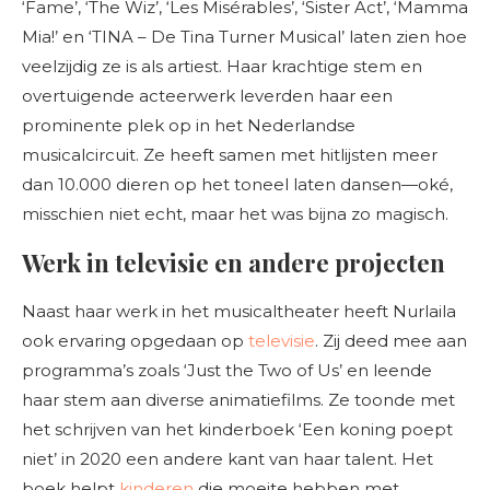
‘Fame’, ‘The Wiz’, ‘Les Misérables’, ‘Sister Act’, ‘Mamma
Mia!’ en ‘TINA – De Tina Turner Musical’ laten zien hoe
veelzijdig ze is als artiest. Haar krachtige stem en
overtuigende acteerwerk leverden haar een
prominente plek op in het Nederlandse
musicalcircuit. Ze heeft samen met hitlijsten meer
dan 10.000 dieren op het toneel laten dansen—oké,
misschien niet echt, maar het was bijna zo magisch.
Werk in televisie en andere projecten
Naast haar werk in het musicaltheater heeft Nurlaila
ook ervaring opgedaan op
televisie
. Zij deed mee aan
programma’s zoals ‘Just the Two of Us’ en leende
haar stem aan diverse animatiefilms. Ze toonde met
het schrijven van het kinderboek ‘Een koning poept
niet’ in 2020 een andere kant van haar talent. Het
boek helpt
kinderen
die moeite hebben met