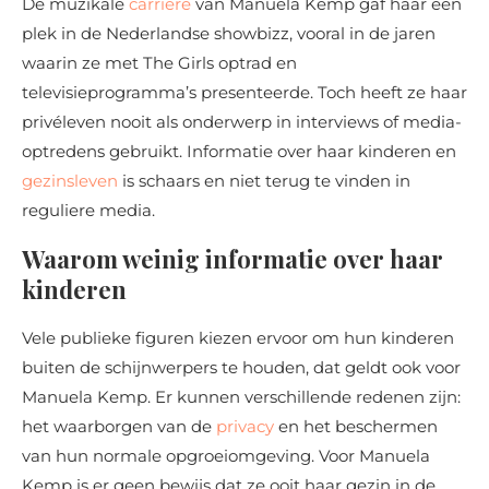
De muzikale
carrière
van Manuela Kemp gaf haar een
plek in de Nederlandse showbizz, vooral in de jaren
waarin ze met The Girls optrad en
televisieprogramma’s presenteerde. Toch heeft ze haar
privéleven nooit als onderwerp in interviews of media-
optredens gebruikt. Informatie over haar kinderen en
gezinsleven
is schaars en niet terug te vinden in
reguliere media.
Waarom weinig informatie over haar
kinderen
Vele publieke figuren kiezen ervoor om hun kinderen
buiten de schijnwerpers te houden, dat geldt ook voor
Manuela Kemp. Er kunnen verschillende redenen zijn:
het waarborgen van de
privacy
en het beschermen
van hun normale opgroeiomgeving. Voor Manuela
Kemp is er geen bewijs dat ze ooit haar gezin in de